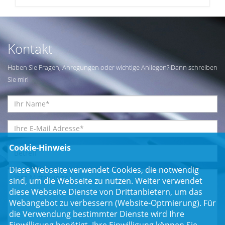
Kontakt
Haben Sie Fragen, Anregungen oder wichtige Anliegen? Dann schreiben
Sie mir!
Cookie-Hinweis
Diese Webseite verwendet Cookies, die notwendig
sind, um die Webseite zu nutzen. Weiter verwendet
diese Webseite Dienste von Drittanbietern, um das
Webangebot zu verbessern (Website-Optmierung). Für
die Verwendung bestimmter Dienste wird Ihre