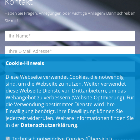
Kontakt
Haben Sie Fragen, Anregungen oder wichtige Anliegen? Dann schreiben
Sie mir!
Cookie-Hinweis
Diese Webseite verwendet Cookies, die notwendig
sind, um die Webseite zu nutzen. Weiter verwendet
diese Webseite Dienste von Drittanbietern, um das
Webangebot zu verbessern (Website-Optmierung). Für
die Verwendung bestimmter Dienste wird Ihre
Einwilligung benötigt. Ihre Einwilligung können Sie
jederzeit widerrufen. Weitere Informationen finden Sie
in der
Datenschutzerklärung
.
Einwilligungserklärung
*
Technisch notwendige Cookies (
Übersicht
)
Bitte geben Sie den Code ein: