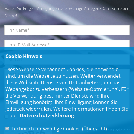
Haben Sie Fragen, Anregungen oder wichtige Anliegen? Dann schreiben
Sie mir!
Cookie-Hinweis
Diese Webseite verwendet Cookies, die notwendig
sind, um die Webseite zu nutzen. Weiter verwendet
diese Webseite Dienste von Drittanbietern, um das
Webangebot zu verbessern (Website-Optmierung). Für
die Verwendung bestimmter Dienste wird Ihre
Einwilligung benötigt. Ihre Einwilligung können Sie
jederzeit widerrufen. Weitere Informationen finden Sie
in der
Datenschutzerklärung
.
Einwilligungserklärung
*
Technisch notwendige Cookies (
Übersicht
)
Bitte geben Sie den Code ein: