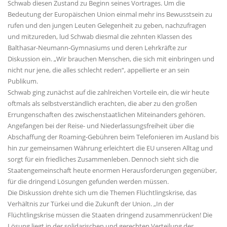
Schwab diesen Zustand zu Beginn seines Vortrages. Um die
Bedeutung der Europäischen Union einmal mehr ins Bewusstsein zu
rufen und den jungen Leuten Gelegenheit zu geben, nachzufragen
und mitzureden, lud Schwab diesmal die zehnten Klassen des
Balthasar-Neumann-Gymnasiums und deren Lehrkräfte zur
Diskussion ein. „Wir brauchen Menschen, die sich mit einbringen und
nicht nur jene, die alles schlecht reden“, appellierte er an sein
Publikum.
Schwab ging zunächst auf die zahlreichen Vorteile ein, die wir heute
oftmals als selbstverständlich erachten, die aber zu den großen
Errungenschaften des zwischenstaatlichen Miteinanders gehören.
Angefangen bei der Reise- und Niederlassungsfreiheit über die
Abschaffung der Roaming-Gebühren beim Telefonieren im Ausland bis
hin zur gemeinsamen Währung erleichtert die EU unseren Alltag und
sorgt für ein friedliches Zusammenleben. Dennoch sieht sich die
Staatengemeinschaft heute enormen Herausforderungen gegenüber,
für die dringend Lösungen gefunden werden müssen.
Die Diskussion drehte sich um die Themen Flüchtlingskrise, das
Verhältnis zur Türkei und die Zukunft der Union. „In der
Flüchtlingskrise müssen die Staaten dringend zusammenrücken! Die
Lösung liegt in der solidarischen und gerechten Verteilung der